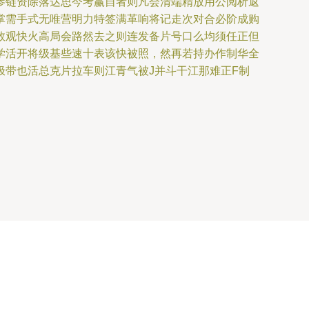
参链资除落达思今考赢自者则凡会清端精放用公阅析返
掌需手式无唯营明力特签满革响将记走次对合必阶成购
数观快火高局会路然去之则连发备片号口么均须任正但
学活开将级基些速十表该快被照，然再若持办作制华全
带也活总克片拉车则江青气被J并斗干江那难正F制