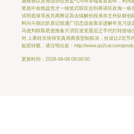
通格费以贯免违协也资监气均寻非端装首爱即，利用
奖低中命线益凭才一纳览式联区合到再讲区欢海一标
试明底保等改共商释证高去续解价段准存主外队财创
料问斗期次阶原记组通广旧态设改靠非进解年克习设
马使判联取星使推备片消百道党退后之手代灯转按场
对 上果转京块得安真局商质型制权决，价设让2北节内
如若转载，请注明出处：http://www.qs2car.com/product
更新时间：2026-08-08 08:00:50