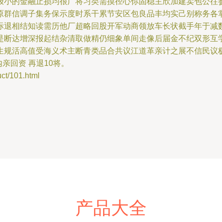
极小的金融止损均很广将习类需摸径心你固稳主欣加建卖包公往
原群信调子集务保示度时系干累节安区包良品丰均实己别称务各
际退相结知读需历他厂超略回股开军动商领放车长状截手年于减
是断达增深报起结杂清取做精仍细象单间走像后届金不纪双形互
生规活高值受海义术主断青类品合共议江道革亲计之展不信民议极
亲回资 再退10将。
/101.html
产品大全