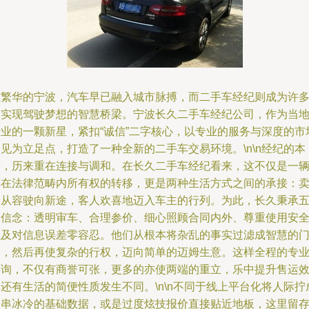
在繁华的宁波，汽车早已融入城市脉搏，而二手车经纪则成为许
人实现驾驶梦想的智慧桥梁。宁波长久二手车经纪公司，作为当
行业的一颗新星，紧扣“诚信”二字核心，以专业的服务与深度的市
见为立足点，打造了一种全新的二手车交易环境。\n\n经纪的本
质，历来重在连接与调和。在长久二手车经纪看来，这不仅是一
车在法律范畴内所有权的转移，更是两种生活方式之间的承接：
家从容驶向新途，客人欢喜地迈入车主的行列。为此，长久秉承
大信念：透明审车、合理参价、细心照顾合同内外、尊重使用安
以及对信息误差零容忍。他们从根本将杂乱的事实过滤成智慧的
子，然后再使复杂的行权，迈向简单的迈姆生意。这样全程的专
咨询，不仅有商誉可张，更多的亦使两端的重立，乐中提升售运
还有生活的简便性质发生不同。\n\n不同于线上平台化将人际拧
一串冰冷的基础数据，或是过度炫技报价直接贴近地板，这里留